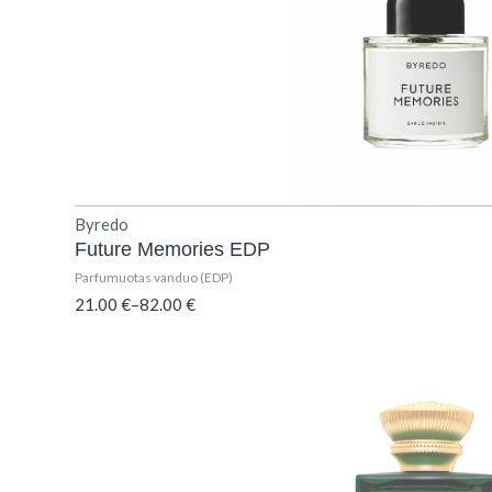
Byredo
Future Memories EDP
Parfumuotas vanduo (EDP)
21.00
€
–
82.00
€