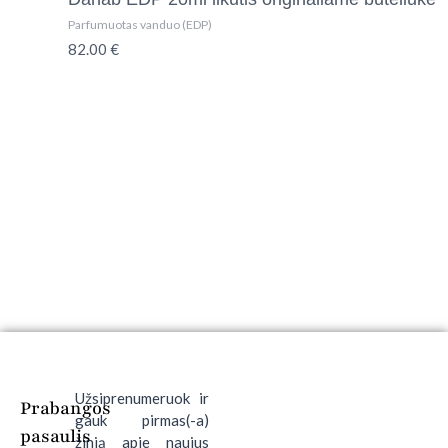
Parfumuotas vanduo (EDP)
82.00
€
Užsiprenumeruok ir
Prabangos
gauk pirmas(-a)
pasaulis
žinią apie naujus