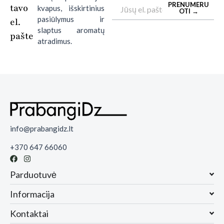
Email
PRENUMERU
tavo
kvapus, išskirtinius
OTI →
pasiūlymus ir
el.
slaptus aromatų
pašte
atradimus.
info@prabangidz.lt
+370 647 66060
Parduotuvė
Informacija
Kontaktai