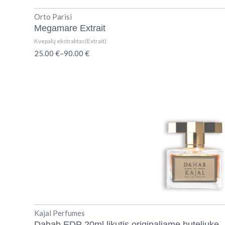
Orto Parisi
Megamare Extrait
Kvepalų ekstraktas(Extrait)
25.00
€
–
90.00
€
Kajal Perfumes
Dahab EDP 20ml likutis originaliame buteliuke