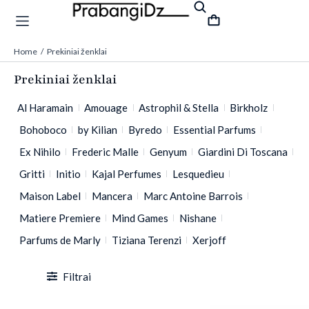
Home
Prekiniai ženklai
You are here:
Prekiniai ženklai
Al Haramain
Amouage
Astrophil & Stella
Birkholz
Bohoboco
by Kilian
Byredo
Essential Parfums
Ex Nihilo
Frederic Malle
Genyum
Giardini Di Toscana
Gritti
Initio
Kajal Perfumes
Lesquedieu
Maison Label
Mancera
Marc Antoine Barrois
Matiere Premiere
Mind Games
Nishane
Parfums de Marly
Tiziana Terenzi
Xerjoff
Filtrai