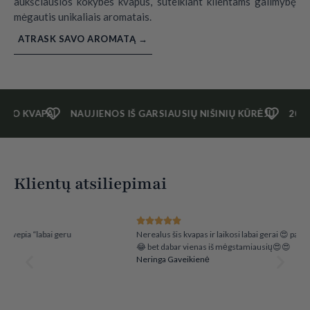
aukščiausios kokybės kvapus, suteikiant klientams galimybę
mėgautis unikaliais aromatais.
ATRASK SAVO AROMATĄ →
IMO KVAPAI
NAUJIENOS IŠ GARSIAUSIŲ NIŠINIŲ KŪRĖJŲ
20 0
Klientų atsiliepimai
Nerealus šis kvapas ir laikosi labai gerai 😍 pabandžiau iškart nepatiko😂
S
😂 bet dabar vienas iš mėgstamiausių😍😍
j
Neringa Gaveikienė
b
A
ti
g
O