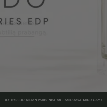
ARLY
BYREDO
KILIAN PARIS
NISHANE
AMOUAGE
MIND GAMES
T