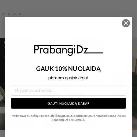
KVEPALAI
KVEPALAI
RINKINIAI
PASIŪLYMAI
ATOMAIZERIUOSE
ATRASK
ATRASK
ATRASK
ATRASK
GAUK 10% NUOLAIDĄ
pirmam apsipirkimui!
GAUTI NUOLAIDĄ DABAR
Įvedę savo el. paštą ir paspaudę šį mygtuką Jūs sutinkate gauti nuolaidos kodą ir kitus
PrabangiDz pasiūlymus.