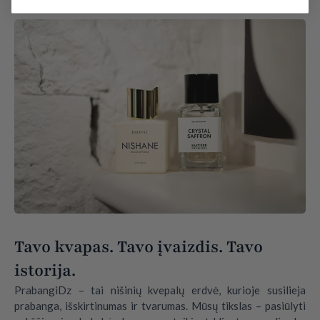
Tavo kvapas. Tavo įvaizdis. Tavo
istorija.
PrabangiDz – tai nišinių kvepalų erdvė, kurioje susilieja
prabanga, išskirtinumas ir tvarumas. Mūsų tikslas – pasiūlyti