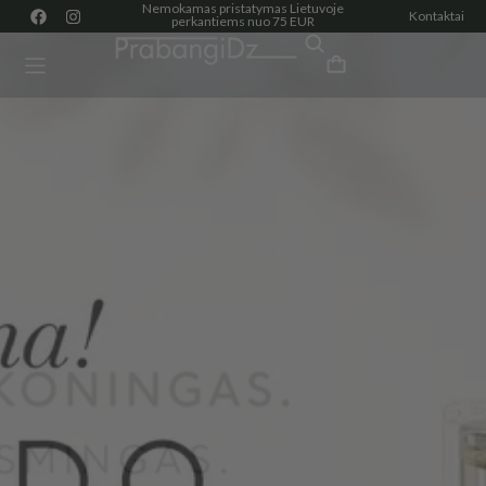
Nemokamas pristatymas Lietuvoje
Kontaktai
perkantiems nuo 75 EUR