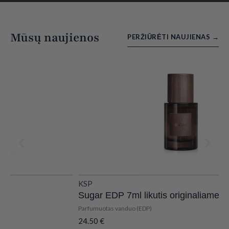
Mūsų naujienos
PERŽIŪRĖTI NAUJIENAS →
KSP
B
Sugar EDP 7ml likutis originaliame buteliuke
B
Parfumuotas vanduo (EDP)
P
24.50
€
6