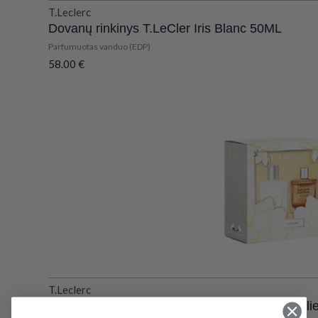
T.Leclerc
Dovanų rinkinys T.LeCler Iris Blanc 50ML
Parfumuotas vanduo (EDP)
58.00
€
T.Leclerc
T.LECLERC rinkinys „Frangipanier“ (sausas ali