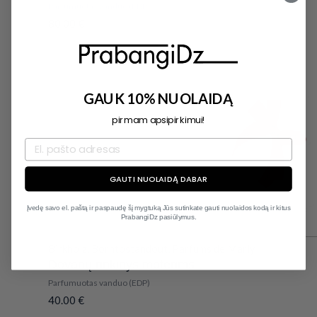
Parfumuotas vanduo (EDP)
80.00
€
GAUK 10% NUOLAIDĄ
pirmam apsipirkimui!
GAUTI NUOLAIDĄ DABAR
Įvedę savo el. paštą ir paspaudę šį mygtuką Jūs sutinkate gauti nuolaidos kodą ir kitus
PrabangiDz pasiūlymus.
Birkholz
,
Borntostandout
,
Parfums de Marly
Dovanų rinkinys moterims
Parfumuotas vanduo (EDP)
40.00
€