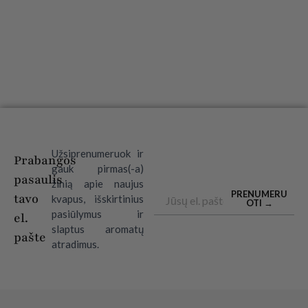
Užsiprenumeruok ir
Prabangos
gauk pirmas(-a)
pasaulis
žinią apie naujus
Email
PRENUMERU
tavo
kvapus, išskirtinius
OTI →
pasiūlymus ir
el.
slaptus aromatų
pašte
atradimus.