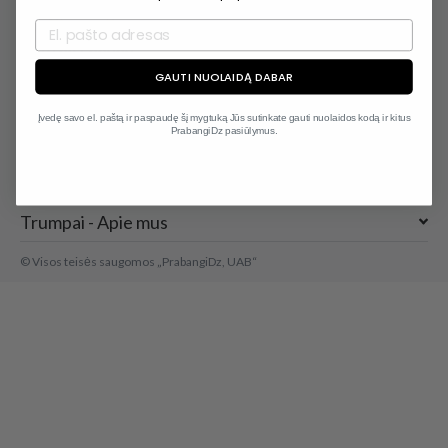
info@prabangidz.lt
+370 647 66060
GAUTI NUOLAIDĄ DABAR
Parduotuvė
Įvedę savo el. paštą ir paspaudę šį mygtuką Jūs sutinkate gauti nuolaidos kodą ir kitus
PrabangiDz pasiūlymus.
Informacija
Kontaktai
Trumpai - Apie mus
© Visos teisės saugomos „PrabangiDz, UAB“