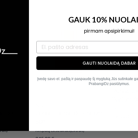
Išparduota
Išparduota
GAUK 10% NUOLA
pirmam apsipirkimui!
GAUTI NUOLAIDĄ DABAR
Įvedę savo el. paštą ir paspaudę šį mygtuką Jūs sutinkate gau
Initio
PrabangiDz pasiūlymus.
Rehab Ext
Parfum 9
Nishane
Kvepalų ekstra
it de
Zenne Extrait de Parfum
290.00
€
50ml
rait)
Kvepalų ekstraktas(Extrait)