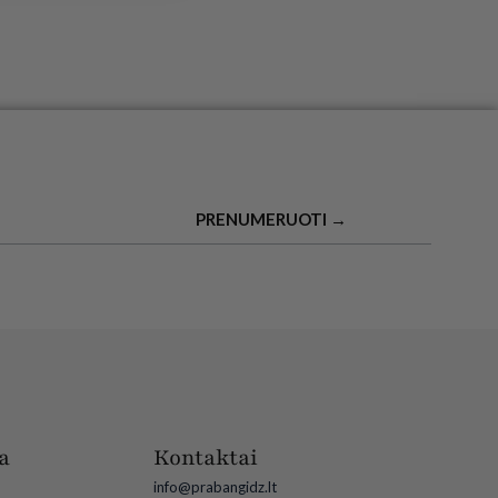
PRENUMERUOTI →
a
Kontaktai
info@prabangidz.lt