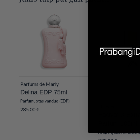
Parfums de Marly
Delina EDP 75ml
Parfumuotas vanduo (EDP)
Nishane
285.00
€
Hacivat X Extra
Parfum 100ml
Kvepalų ekstraktas(Ext