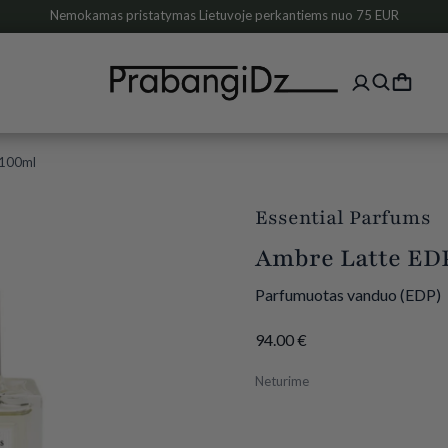
Nemokamas pristatymas Lietuvoje perkantiems nuo 75 EUR
 100ml
Essential Parfums
Ambre Latte ED
Parfumuotas vanduo (EDP)
94.00
€
Neturime