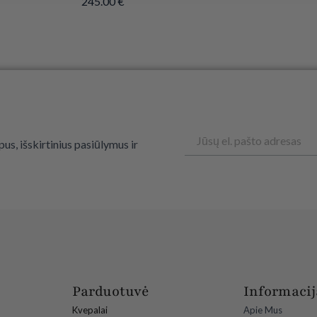
245.00
€
Email
us, išskirtinius pasiūlymus ir
Parduotuvė
Informacij
Kvepalai
Apie Mus