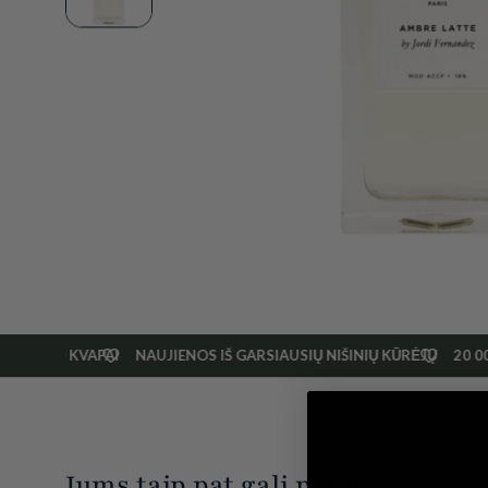
LEIDIMO KVAPAI
NAUJIENOS IŠ GARSIAUSIŲ NIŠINIŲ KŪRĖJŲ
20 00
Jums taip pat gali patikti