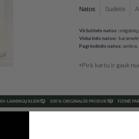
Natos
Sudėtis
A
Viršutinės natos :
migdolų 
Vidurinės natos:
karamelė,
Pagrindinės natos:
ambra, 
Pirk kartu ir gauk nu
0+ LAIMINGŲ KLIENTŲ
100 % ORIGINALŪS PRODUKTAI
FIZINĖ PA