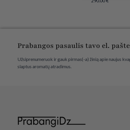
290.00
€
Prabangos pasaulis tavo el. pašte
Užsiprenumeruok ir gauk pirmas(-a) žinią apie naujus kvap
slaptus aromatų atradimus.