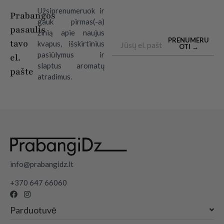
Užsiprenumeruok ir
Prabangos
gauk pirmas(-a)
pasaulis
žinią apie naujus
Email
PRENUMERU
tavo
kvapus, išskirtinius
OTI →
pasiūlymus ir
el.
slaptus aromatų
pašte
atradimus.
info@prabangidz.lt
+370 647 66060
Parduotuvė