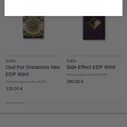
Initio
Initio
Oud For Greatness Neo
Side Effect EDP 90ml
EDP 90ml
Parfumuotas vanduo (EDP)
280.00
€
Parfumuotas vanduo (EDP)
320.00
€