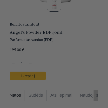
Borntostandout
Angel’s Powder EDP 50ml
Parfumuotas vanduo (EDP)
195.00
€
Į krepšelį
Natos
Sudėtis
Atsiliepimai
Naudojimas