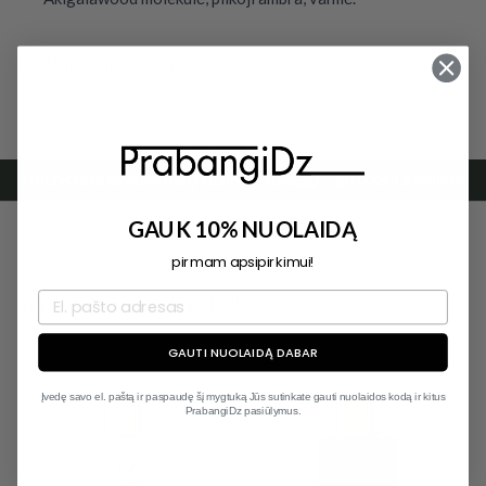
Pirk kartu ir gauk nuolaidą
NAUJIENOS IŠ GARSIAUSIŲ NIŠINIŲ KŪRĖJŲ
20 000+ LAIMINGŲ 
GAUK 10% NUOLAIDĄ
pirmam apsipirkimui!
Jums taip pat gali patikti
Išparduota
Išparduota
GAUTI NUOLAIDĄ DABAR
Įvedę savo el. paštą ir paspaudę šį mygtuką Jūs sutinkate gauti nuolaidos kodą ir kitus
PrabangiDz pasiūlymus.