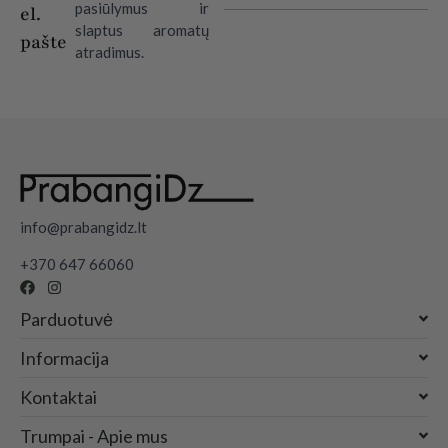
pasiūlymus ir
el.
slaptus aromatų
pašte
atradimus.
info@prabangidz.lt
+370 647 66060
Parduotuvė
Informacija
Kontaktai
Trumpai - Apie mus