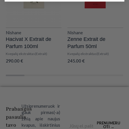
Nishane
Nishane
Hacivat X Extrait de
Zenne Extrait de
Parfum 100ml
Parfum 50ml
Kvepalų ekstraktas(Extrait)
Kvepalų ekstraktas(Extrait)
290.00
€
245.00
€
Užsiprenumeruok ir
Prabangos
gauk pirmas(-a)
pasaulis
žinią apie naujus
Email
PRENUMERU
tavo
kvapus, išskirtinius
OTI →