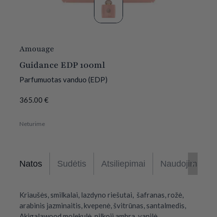
Amouage
Guidance EDP 100ml
Parfumuotas vanduo (EDP)
365.00
€
Neturime
Natos
Sudėtis
Atsiliepimai
Naudojimas
Kriaušės, smilkalai, lazdyno riešutai, šafranas, rožė,
arabinis jazminaitis, kvepenė, švitrūnas, santalmedis,
Akigalawood molekulė, pilkoji ambra, vanilė.