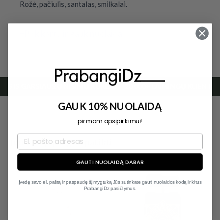
Rožė, pačiulis, santalas, smilkalai.
Pirk kartu ir gauk nuolaidą
OS IŠ GARSIAUSIŲ NIŠINIŲ KŪRĖJŲ
20 000+ LAIMINGŲ KLIENTŲ
GAUK 10% NUOLAIDĄ
pirmam apsipirkimui!
Jums taip pat gali patikti
Išparduota
GAUTI NUOLAIDĄ DABAR
Įvedę savo el. paštą ir paspaudę šį mygtuką Jūs sutinkate gauti nuolaidos kodą ir kitus
PrabangiDz pasiūlymus.