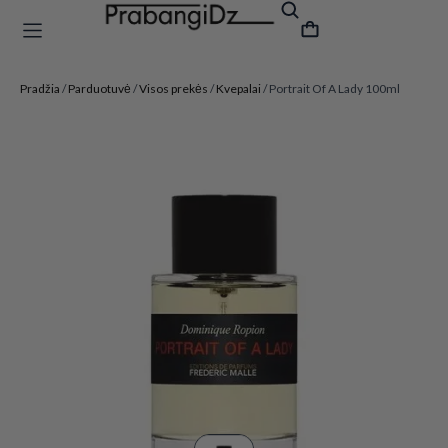
Pradžia
/
Parduotuvė
/
Visos prekės
/
Kvepalai
/ Portrait Of A Lady 100ml