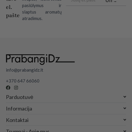
OTI →
pasiūlymus ir
el.
slaptus aromatų
pašte
atradimus.
info@prabangidz.lt
+370 647 66060
Parduotuvė
Informacija
Kontaktai
Trumpai - Apie mus