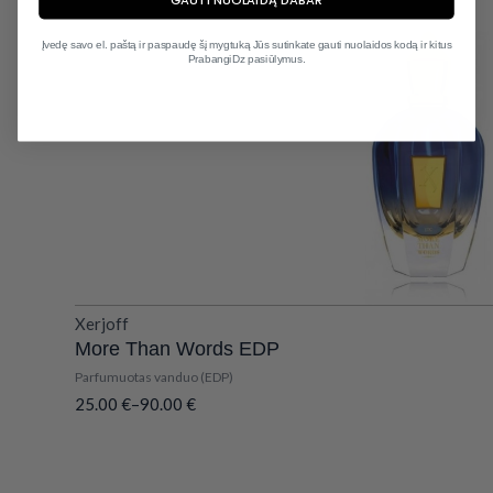
Įvedę savo el. paštą ir paspaudę šį mygtuką Jūs sutinkate gauti nuolaidos kodą ir kitus
PrabangiDz pasiūlymus.
Xerjoff
More Than Words EDP
Parfumuotas vanduo (EDP)
25.00
€
–
90.00
€