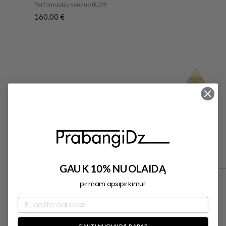
Parfumuotas vanduo (EDP)
160.00
€
GAUK 10% NUOLAIDĄ
Xerjoff
pirmam apsipirkimui!
Naxos EDP 100ml
Parfumuotas vanduo (EDP)
220.00
€
GAUTI NUOLAIDĄ DABAR