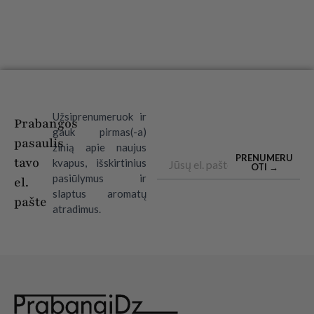
Užsiprenumeruok ir
Prabangos
gauk pirmas(-a)
pasaulis
žinią apie naujus
Email
PRENUMERU
tavo
kvapus, išskirtinius
OTI →
pasiūlymus ir
el.
slaptus aromatų
pašte
atradimus.