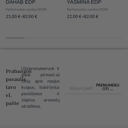
DAHAB EDP
YASMINA EDP
Parfumuotas vanduo (EDP)
Parfumuotas vanduo (EDP)
21.00
€
–
82.00
€
21.00
€
–
82.00
€
Užsiprenumeruok ir
Prabangos
gauk pirmas(-a)
pasaulis
žinią apie naujus
Email
PRENUMERU
tavo
kvapus, išskirtinius
OTI →
pasiūlymus ir
el.
slaptus aromatų
pašte
atradimus.