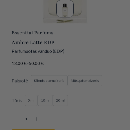
Essential Parfums
Ambre Latte EDP
Parfumuotas vanduo (EDP)
13.00
€
–
50.00
€
Pakuotė
Kliento atomaizeris
Mūsų atomaizeris
Tūris
5 ml
10 ml
20 ml