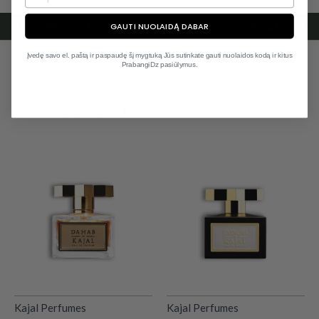
GAUTI NUOLAIDĄ DABAR
IMO KVAPAI
NAUJIENOS IŠ GARSIAUSIŲ NIŠINIŲ KŪRĖJŲ
20 00
Įvedę savo el. paštą ir paspaudę šį mygtuką Jūs sutinkate gauti nuolaidos kodą ir kitus
PrabangiDz pasiūlymus.
Jums taip pat gali patikti
Kajal Perfumes
Kajal Perfumes