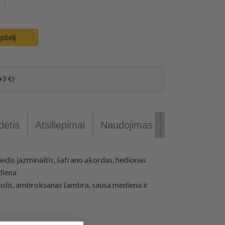
epšelį
+3 €)
Papildoma
dėtis
Atsiliepimai
Naudojimas
informacija
edis jazminaitis, šafrano akordas, hedionas
diena
tolis, ambroksanas (ambra, sausa mediena ir