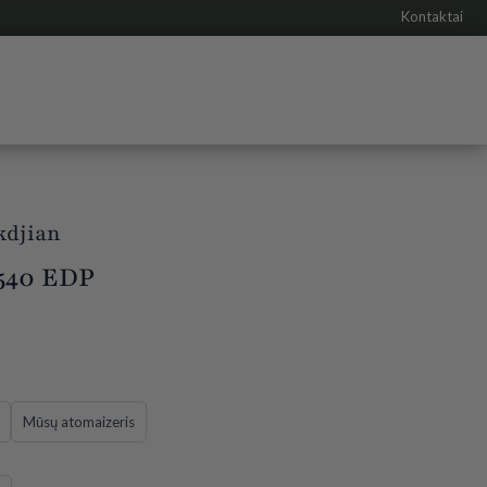
Kontaktai
kdjian
540 EDP
Mūsų atomaizeris