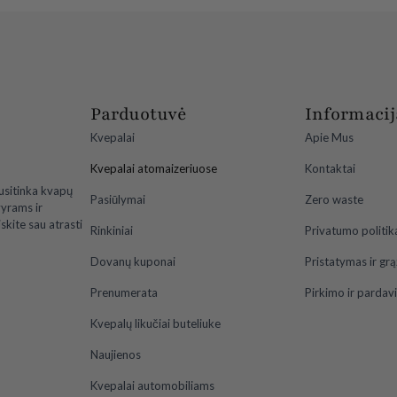
Parduotuvė
Informacij
Kvepalai
Apie Mus
Kvepalai atomaizeriuose
Kontaktai
usitinka kvapų
Pasiūlymai
Zero waste
vyrams ir
skite sau atrasti
Rinkiniai
Privatumo politik
Dovanų kuponai
Pristatymas ir gr
Prenumerata
Pirkimo ir pardav
Kvepalų likučiai buteliuke
Naujienos
Kvepalai automobiliams