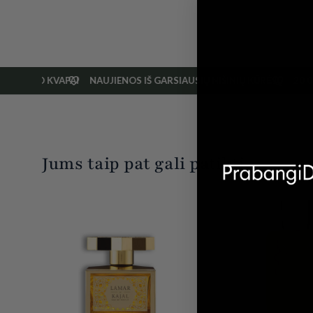
 LEIDIMO KVAPAI
NAUJIENOS IŠ GARSIAUSIŲ NIŠINIŲ KŪRĖJŲ
20 0
Jums taip pat gali patikti