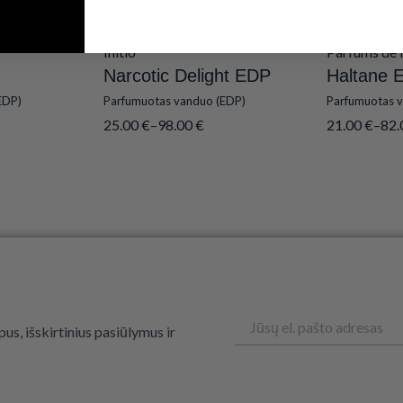
Initio
Parfums de 
Narcotic Delight EDP
Haltane 
EDP)
Parfumuotas vanduo (EDP)
Parfumuotas 
25.00
€
–
98.00
€
21.00
€
–
82
Email
us, išskirtinius pasiūlymus ir