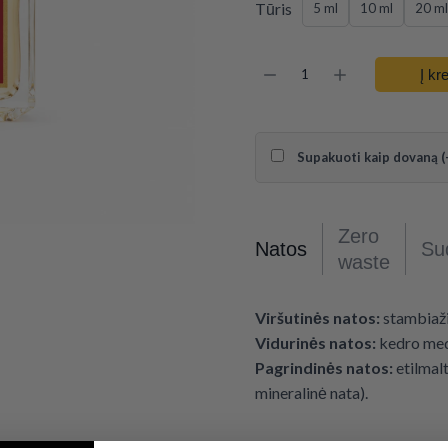
Tūris
5 ml
10 ml
20 ml
Į kr
Supakuoti kaip dovaną (
Zero
Natos
Su
waste
Viršutinės natos:
stambiaži
Vidurinės natos:
kedro me
Pagrindinės natos:
etilmal
mineralinė nata).