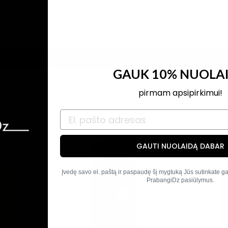
Pirk kartu ir gauk nu
00+ LAIMINGŲ KLIENTŲ
100 % ORIGINALŪS PRODUKTAI
FIZINĖ P
GAUK 10% NUOLA
pirmam apsipirkimui!
GAUTI NUOLAIDĄ DABAR
Įvedę savo el. paštą ir paspaudę šį mygtuką Jūs sutinkate gau
PrabangiDz pasiūlymus.