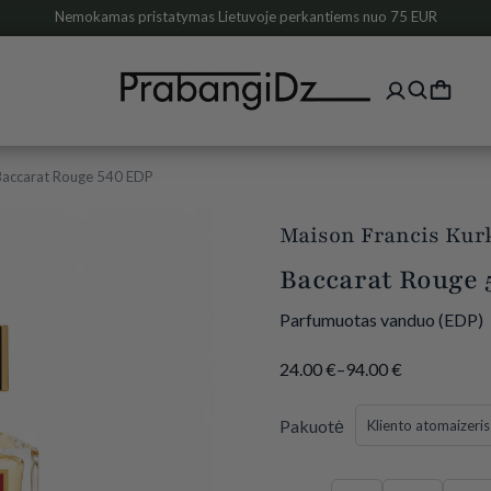
Nemokamas pristatymas Lietuvoje perkantiems nuo 75 EUR
Baccarat Rouge 540 EDP
Maison Francis Kur
Baccarat Rouge 
Parfumuotas vanduo (EDP)
24.00
€
–
94.00
€
Pakuotė
Kliento atomaizeris