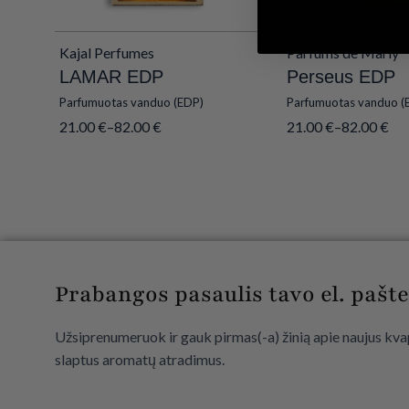
Kajal Perfumes
Parfums de Marly
LAMAR EDP
Perseus EDP
Parfumuotas vanduo (EDP)
Parfumuotas vanduo (
21.00
€
–
82.00
€
21.00
€
–
82.00
€
Prabangos pasaulis tavo el. pašte
Užsiprenumeruok ir gauk pirmas(-a) žinią apie naujus kvap
slaptus aromatų atradimus.