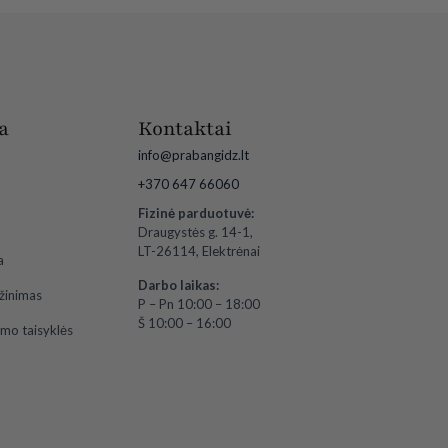
a
Kontaktai
info@prabangidz.lt
+370 647 66060
Fizinė parduotuvė:
Draugystės g. 14-1,
LT-26114, Elektrėnai
a
Darbo laikas:
ąžinimas
P – Pn 10:00 – 18:00
Š 10:00 – 16:00
imo taisyklės