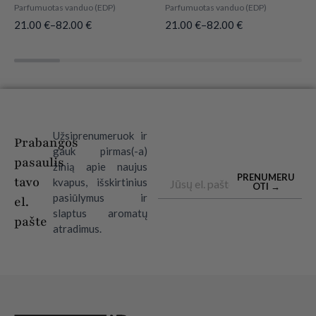
Parfumuotas vanduo (EDP)
Parfumuotas vanduo (EDP)
21.00
€
–
82.00
€
21.00
€
–
82.00
€
Užsiprenumeruok ir
Prabangos
gauk pirmas(-a)
pasaulis
žinią apie naujus
Email
PRENUMERU
tavo
kvapus, išskirtinius
OTI →
pasiūlymus ir
el.
slaptus aromatų
pašte
atradimus.