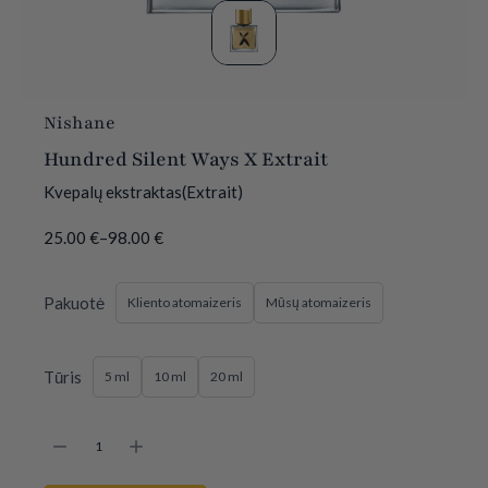
Nishane
Hundred Silent Ways X Extrait
Kvepalų ekstraktas(Extrait)
25.00
€
–
98.00
€
Pakuotė
Kliento atomaizeris
Mūsų atomaizeris
Tūris
5 ml
10 ml
20 ml