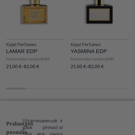
Kajal Perfumes
Kajal Perfumes
LAMAR EDP
YASMINA EDP
Parfumuotas vanduo (EDP)
Parfumuotas vanduo (EDP)
21.00
€
–
82.00
€
21.00
€
–
82.00
€
Užsiprenumeruok ir
Prabangos
gauk pirmas(-a)
pasaulis
žinią apie naujus