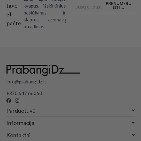
Email
PRENUMERU
tavo
kvapus, išskirtinius
OTI →
pasiūlymus ir
el.
slaptus aromatų
pašte
atradimus.
info@prabangidz.lt
+370 647 66060
Parduotuvė
Informacija
Kontaktai