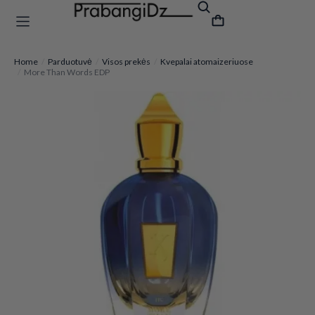
Home
Parduotuvė
Visos prekės
Kvepalai atomaizeriuose
You are here:
More Than Words EDP