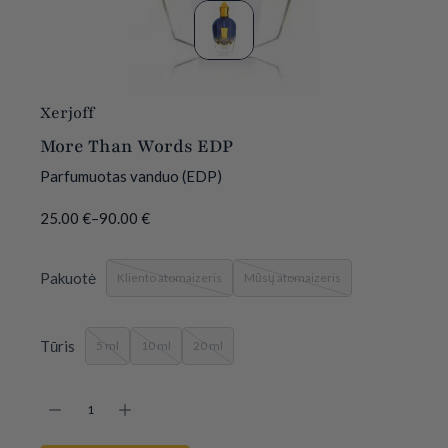
Xerjoff
More Than Words EDP
Parfumuotas vanduo (EDP)
25.00
€
–
90.00
€
Pakuotė
Kliento atomaizeris
Mūsų atomaizeris
Tūris
5 ml
10 ml
20 ml