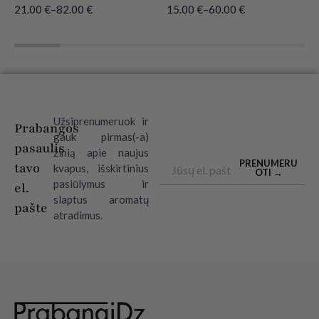
21.00
€
–
82.00
€
15.00
€
–
60.00
€
Užsiprenumeruok ir
Prabangos
gauk pirmas(-a)
pasaulis
žinią apie naujus
Email
PRENUMERU
tavo
kvapus, išskirtinius
OTI →
pasiūlymus ir
el.
slaptus aromatų
pašte
atradimus.