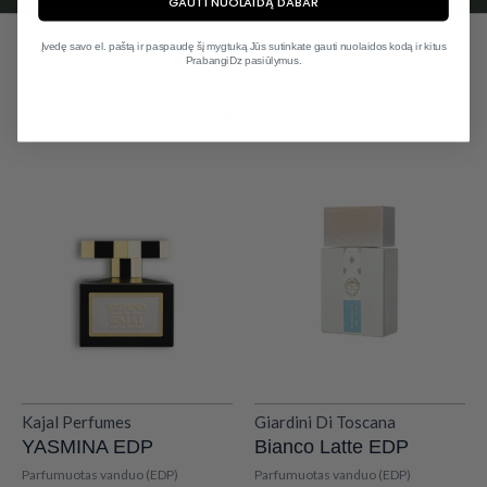
GAUTI NUOLAIDĄ DABAR
Įvedę savo el. paštą ir paspaudę šį mygtuką Jūs sutinkate gauti nuolaidos kodą ir kitus
PrabangiDz pasiūlymus.
Jums taip pat gali patikti
Kajal Perfumes
Giardini Di Toscana
YASMINA EDP
Bianco Latte EDP
Parfumuotas vanduo (EDP)
Parfumuotas vanduo (EDP)