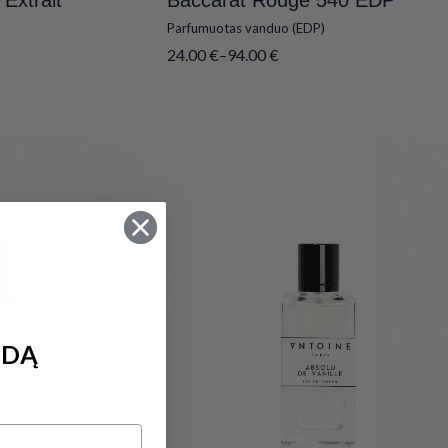
Extrait
Baccarat Rouge 540 EDP
Parfumuotas vanduo (EDP)
24.00
€
–
94.00
€
IDĄ