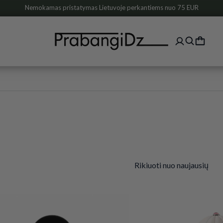
Nemokamas pristatymas Lietuvoje perkantiems nuo 75 EUR