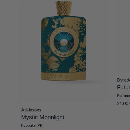
Byred
Futu
Parfum
21.00
Atkinsons
Mystic Moonlight
Kvepalai (PP)