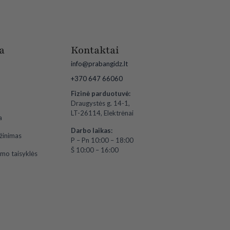
a
Kontaktai
info@prabangidz.lt
+370 647 66060
Fizinė parduotuvė:
Draugystės g. 14-1,
LT-26114, Elektrėnai
a
Darbo laikas:
ąžinimas
P – Pn 10:00 – 18:00
Š 10:00 – 16:00
imo taisyklės