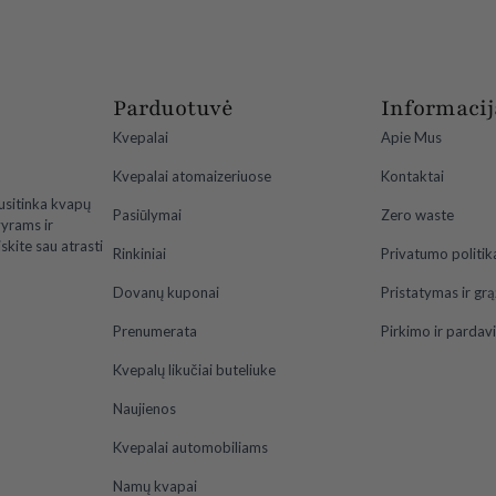
Parduotuvė
Informacij
Kvepalai
Apie Mus
Kvepalai atomaizeriuose
Kontaktai
usitinka kvapų
Pasiūlymai
Zero waste
vyrams ir
skite sau atrasti
Rinkiniai
Privatumo politik
Dovanų kuponai
Pristatymas ir gr
Prenumerata
Pirkimo ir pardav
Kvepalų likučiai buteliuke
Naujienos
Kvepalai automobiliams
Namų kvapai