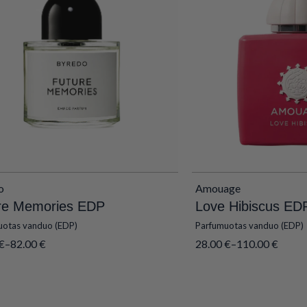
o
Amouage
re Memories EDP
Love Hibiscus ED
uotas vanduo (EDP)
Parfumuotas vanduo (EDP)
€
–
82.00
€
28.00
€
–
110.00
€