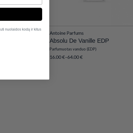
ti nuolaidos kodą ir kitus
Antoine Parfums
Absolu De Vanille EDP
Parfumuotas vanduo (EDP)
16.00
€
–
64.00
€
Išparduota
Išparduo