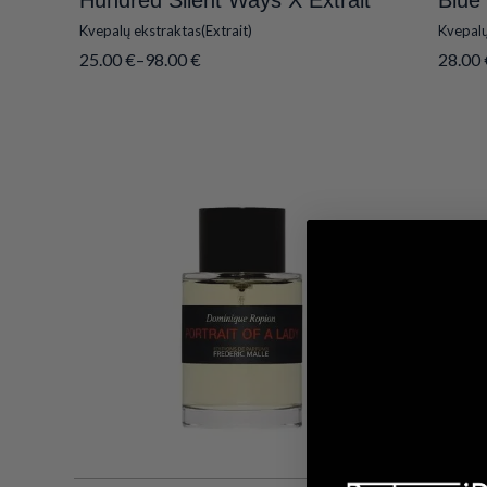
Hundred Silent Ways X Extrait
Blue 
Kvepalų ekstraktas(Extrait)
Kvepalų
25.00
€
–
98.00
€
28.00