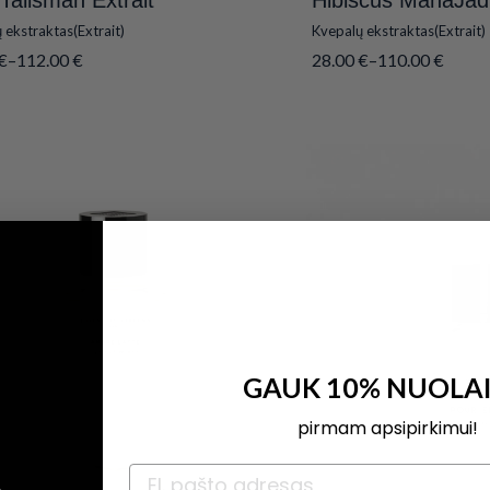
Talisman Extrait
Hibiscus MahaJád 
 ekstraktas(Extrait)
Kvepalų ekstraktas(Extrait)
€
–
112.00
€
28.00
€
–
110.00
€
GAUK 10% NUOLA
pirmam apsipirkimui!