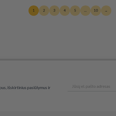
1
2
3
4
5
…
10
→
Email
us, išskirtinius pasiūlymus ir