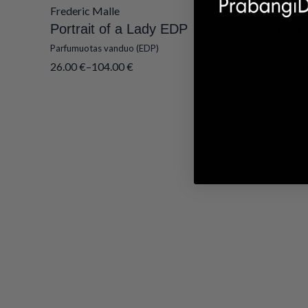
Frederic Malle
Essent
Portrait of a Lady EDP
Ambr
Parfumuotas vanduo (EDP)
Parfum
26.00
€
–
104.00
€
13.00
Išparduota