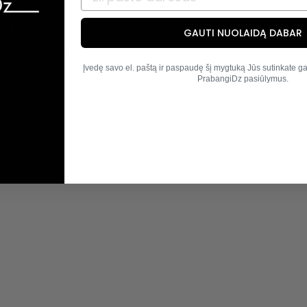
ial Parfums
e Latte EDP
GAUTI NUOLAIDĄ DABAR
uotas vanduo (EDP)
€
–
50.00
€
Įvedę savo el. paštą ir paspaudę šį mygtuką Jūs sutinkate gau
Antoine Parfums
PrabangiDz pasiūlymus.
Pour Elle EDP
Parfumuotas vanduo (EDP)
16.00
€
–
64.00
€
Išparduota