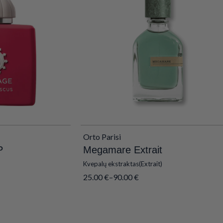
Orto Parisi
P
Megamare Extrait
Kvepalų ekstraktas(Extrait)
25.00
€
–
90.00
€